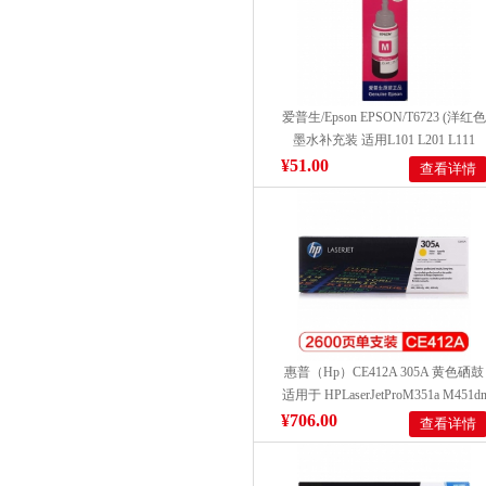
爱普生/Epson EPSON/T6723 (洋红色
墨水补充装 适用L101 L201 L111
L211 L301 L303 L351 L353 L358
¥51.00
查看详情
L551 计价单位:个)
惠普（Hp）CE412A 305A 黄色硒鼓
适用于 HPLaserJetProM351a M451d
M475dn M375nw 打印量2600页
¥706.00
查看详情