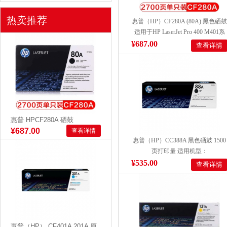
热卖推荐
惠普（HP）CF280A (80A) 黑色硒鼓
适用于HP LaserJet Pro 400 M401系
列/ HP LaserJet Pro 400 M425 MFP
¥687.00
查看详情
列 打印量2700页
惠普 HPCF280A 硒鼓
¥687.00
查看详情
惠普（HP）CC388A 黑色硒鼓 1500
页打印量 适用机型：
M1136/P1106/P1108/M1213nf/M1216
¥535.00
查看详情
单支装
惠普（HP） CF401A 201A 原