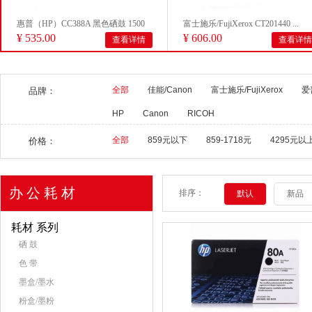
惠普（HP）CC388A 黑色硒鼓 1500
富士施乐/FujiXerox CT201440 ...
¥ 535.00
¥ 606.00
查看详情
查看详情
页打...
全部
佳能/Canon
富士施乐/FujiXerox
爱
品牌：
HP
Canon
RICOH
全部
859元以下
859-1718元
4295元以
价格：
办 公 耗 材
排序：
默认
新品
耗材 系列
硒 鼓
色 带
墨盒/墨水
粉盒/墨粉