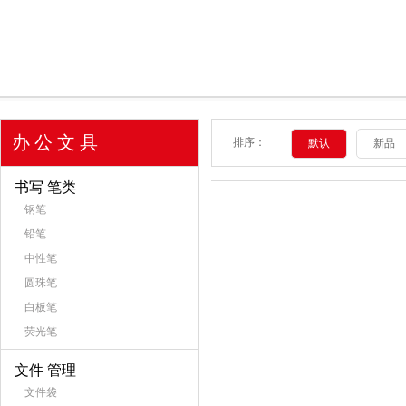
办 公 文 具
排序：
默认
新品
书写 笔类
钢笔
铅笔
中性笔
圆珠笔
白板笔
荧光笔
文件 管理
文件袋