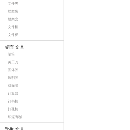
文件夹
档案袋
档案盒
文件框
文件柜
桌面 文具
笔筒
美工刀
固体胶
透明胶
双面胶
计算器
订书机
打孔机
印泥/印油
学生 文具