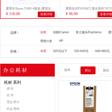
爱普生/Epson T1091-4套装 (爱普生...
爱普生(EPSON)672 墨水系列 T6723.
¥ 318.00
¥ 96.00
查看详情
查看详情
全部
佳能/Canon
富士施乐/FujiXerox
爱
品牌：
HP
理想の友
全部
320元以下
320-640元
640-960元
价格：
办 公 耗 材
排序：
默认
新品
耗材 系列
硒 鼓
色 带
墨盒/墨水
粉盒/墨粉