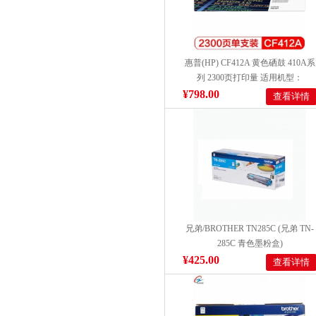
惠普(HP) CF412A 黄色硒鼓 410A系
列 2300页打印量 适用机型：
M452dn/M452dw/M477dw 单支装)
¥798.00
查看详情
兄弟/BROTHER TN285C (兄弟 TN-
285C 青色墨粉盒)
¥425.00
查看详情