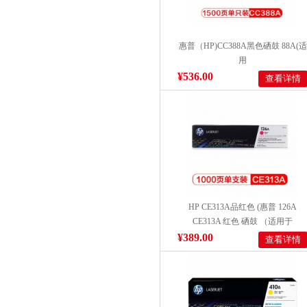
惠普（HP)CC388A黑色硒鼓 88A(适
用
1108;1106;M1213;1216;1136;M202;
¥536.00
查看详情
系列M126;M128系列等))
HP CE313A品红色 (惠普 126A
CE313A 红色 硒鼓 （适用于
M175a/M175nw/M275）)
¥389.00
查看详情