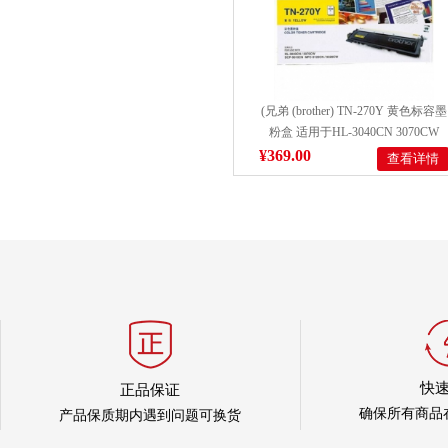
(兄弟 (brother) TN-270Y 黄色标容墨
粉盒 适用于HL-3040CN 3070CW
DCP-9010CN MFC-9320CW 9120C
¥369.00
查看详情
打印量1400页))
快
正品保证
确保所有商品
产品保质期内遇到问题可换货