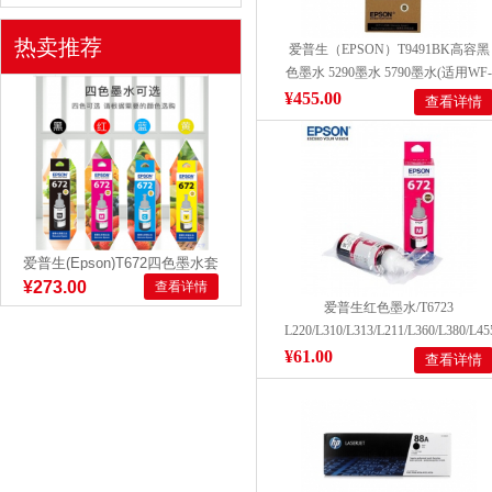
热卖推荐
爱普生（EPSON）T9491BK高容黑
色墨水 5290墨水 5790墨水(适用WF-
C5290a/C5790a/5290/5790) 约5000页
¥455.00
查看详情
爱普生(Epson)T672四色墨水套
装适用于L220/L310...
¥273.00
查看详情
爱普生红色墨水/T6723
L220/L310/L313/L211/L360/L380/L
价单位：支）)
¥61.00
查看详情