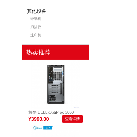
其他设备
碎纸机
扫描仪
速印机
热卖推荐
戴尔(DELL)OptiPlex 3050
Tower 0031...
¥3990.00
查看详情