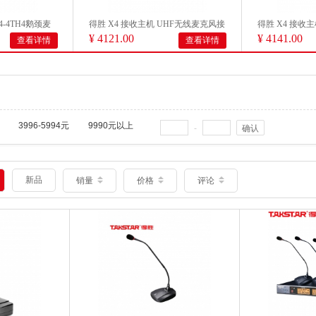
4-4TH4鹅颈麦
得胜 X4 接收主机 UHF无线麦克风接
得胜 X4 接收
¥ 4121.00
¥ 4141.00
查看详情
查看详情
收器（仅...
收器（仅...
3996-5994元
9990元以上
-
确认
新品
销量
价格
评论