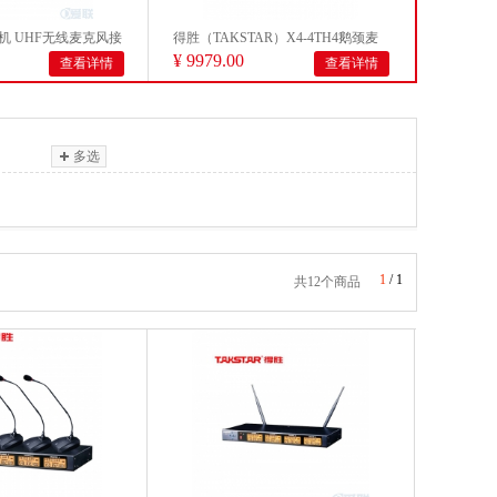
主机 UHF无线麦克风接
得胜（TAKSTAR）X4-4TH4鹅颈麦
¥ 9979.00
查看详情
查看详情
一拖四...
多选
1
/
1
共12个商品