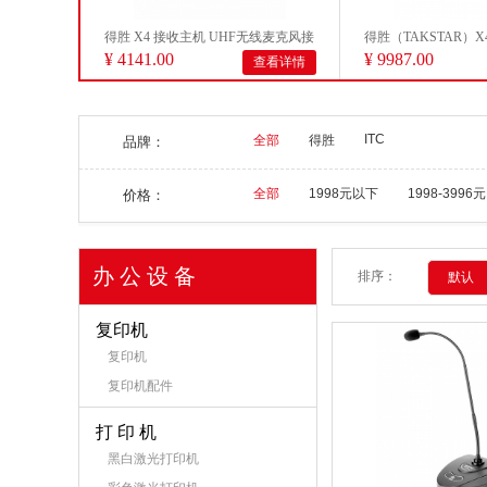
得胜 X4 接收主机 UHF无线麦克风接
得胜（TAKSTAR）X
¥ 4141.00
¥ 9987.00
查看详情
收器
一拖四...
ITC
全部
得胜
品牌：
全部
1998元以下
1998-3996元
价格：
办 公 设 备
排序：
默认
复印机
复印机
复印机配件
打 印 机
黑白激光打印机