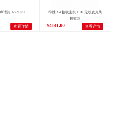
声话筒 T-521UH
得胜 X4 接收主机 UHF无线麦克风
接收器
¥4141.00
查看详情
查看详情