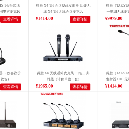
S-148台式话
得胜 X4-TH 会议鹅颈发射器 UHF无
得胜（TAKSTA
专用电容麦克风
线 X4-TH 无线会议麦克风
一拖四无线麦
程KTV演
¥1414.00
¥9979.00
查看详情
查看详情
射器 （仅会议价
得胜 X6 无线话筒麦克风 一拖二 典
得胜（TAKST
、软管）
雅黑（计价单位：套)
发射器 UHF
专业手持会议
¥1965.00
¥1414.00
查看详情
查看详情