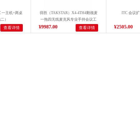
UZ 一主机+两桌
得胜（TAKSTAR）X4-4TH4鹅颈麦
ITC 会议扩
拖二）
一拖四无线麦克风专业手持会议工
程KTV演讲主持话筒 黑色
¥9987.00
¥2505.00
查看详情
查看详情